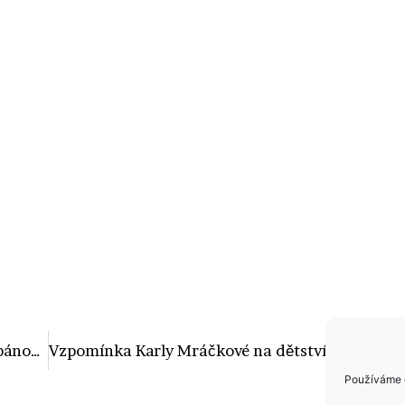
6 slečen, o kterých se vám bude zdát, pánové! Prostě neskutečně sexy!
Vzpomínka Karly Mráčkové na dětství? Hydrant!
Používáme c