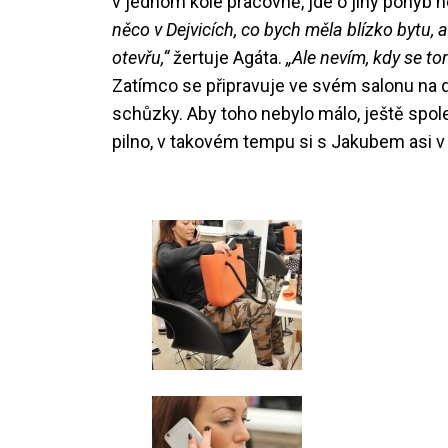
v jednom kole pracovně, jde o jiný pohyb než
něco v Dejvicích, co bych měla blízko bytu, 
otevřu,“
žertuje Agáta.
„Ale nevím, kdy se to
Zatímco se připravuje ve svém salonu na da
schůzky. Aby toho nebylo málo, ještě spo
pilno, v takovém tempu si s Jakubem asi v 