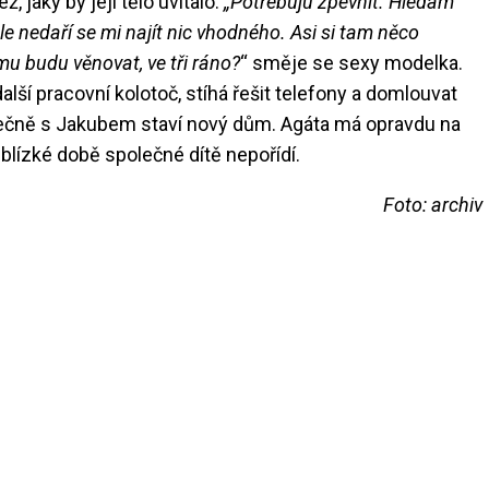
, jaký by její tělo uvítalo.
„Potřebuju zpevnit. Hledám
ale nedaří se mi najít nic vhodného. Asi si tam něco
mu budu věnovat, ve tři ráno?
“ směje se sexy modelka.
lší pracovní kolotoč, stíhá řešit telefony a domlouvat
lečně s Jakubem staví nový dům.
Agáta má opravdu na
blízké době společné dítě nepořídí.
Foto: archiv