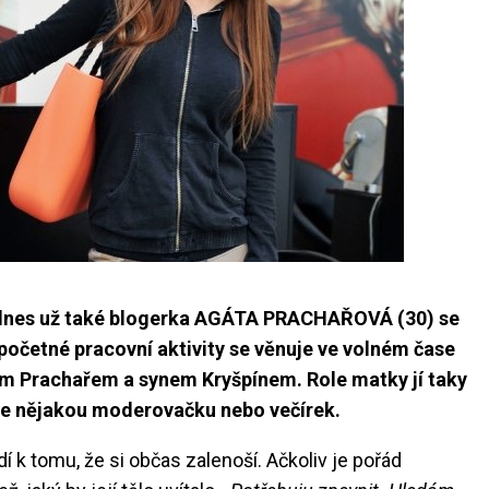
 dnes už také blogerka AGÁTA PRACHAŘOVÁ (30) se
očetné pracovní aktivity se věnuje ve volném čase
m Prachařem a synem Kryšpínem. Role matky jí taky
hne nějakou moderovačku nebo večírek.
dí k tomu, že si občas zalenoší. Ačkoliv je pořád