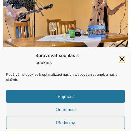
Spravovat souhlas s
cookies
Enzo Fittipaldi je v Praze doma, život si teď může pořádně okořenit
Komplexní pomoc zajistí kvalitní život obětem války na Ukrajině
Používáme cookies k optimalizaci našich webových stránek a našich
služeb.
Příjmout
KONTAKT
Odmítnout
Předvolby
Copyright © 2026 VIP Bulvár, All Rights