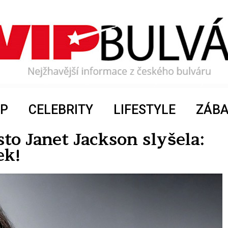
P
CELEBRITY
LIFESTYLE
ZÁB
sto Janet Jackson slyšela:
ek!