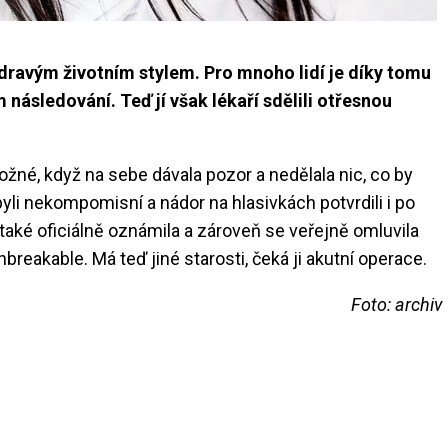
t zdravým životním stylem. Pro mnoho lidí je díky tomu
sledování. Teď jí však lékaří sdělili otřesnou
možné, když na sebe dávala pozor a nedělala nic, co by
li nekompomisní a nádor na hlasivkách potvrdili i po
také oficiálně oznámila a zároveň se veřejně omluvila
eakable. Má teď jiné starosti, čeká ji akutní operace.
Foto: archiv