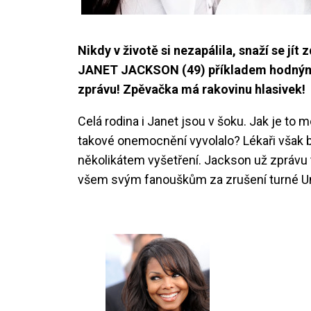
Nikdy v životě si nezapálila, snaží se jí
JANET JACKSON (49) příkladem hodným ná
zprávu! Zpěvačka má rakovinu hlasivek!
Celá rodina i Janet jsou v šoku. Jak je to 
takové onemocnění vyvolalo? Lékaři však by
několikátem vyšetření. Jackson už zprávu 
všem svým fanouškům za zrušení turné Unbr