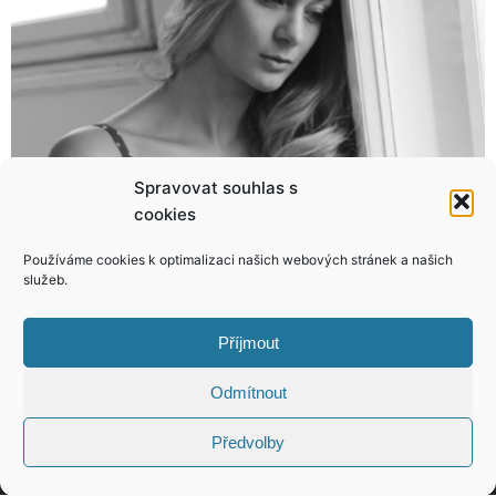
Spravovat souhlas s
cookies
Daniela Šinkorová se v utajení vdala! Byla to svatba horkou jehlou!
Česká Miss v Thajsku: Finalistky jako nové Bond girls!
Používáme cookies k optimalizaci našich webových stránek a našich
služeb.
Příjmout
KONTAKT
Odmítnout
Předvolby
Copyright © 2026 VIP Bulvár, All Rights
Reserved