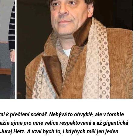
tal k přečtení scénář. Nebývá to obvyklé, ale v tomhle
 režie ujme pro mne velice respektovaná a až gigantická
Juraj Herz. A vzal bych to, i kdybych měl jen jeden