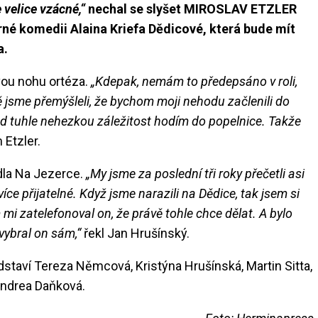
 velice vzácné,“
nechal se slyšet MIROSLAV ETZLER
černé komedii Alaina Kriefa Dědicové, která bude mít
a.
vou nohu ortéza.
„Kdepak, nemám to předepsáno v roli,
ě jsme přemýšleli, že bychom moji nehodu začlenili do
 rád tuhle nehezkou záležitost hodím do popelnice. Takže
Etzler.
dla Na Jezerce.
„My jsme za poslední tři roky přečetli asi
více přijatelné. Když jsme narazili na Dědice, tak jsem si
mi zatelefonoval on, že právě tohle chce dělat. A bylo
vybral on sám,“
řekl Jan Hrušínský.
staví Tereza Němcová, Kristýna Hrušínská, Martin Sitta,
Andrea Daňková.