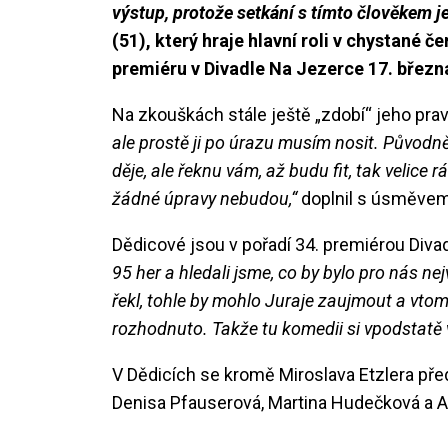
výstup, protože setkání s tímto člověkem je
(51), který hraje hlavní roli v chystané 
premiéru v Divadle Na Jezerce 17. březn
Na zkouškách stále ještě „zdobí“ jeho pra
ale prostě ji po úrazu musím nosit. Původn
děje, ale řeknu vám, až budu fit, tak velice
žádné úpravy nebudou,“
doplnil s úsměvem 
Dědicové jsou v pořadí 34. premiérou Diva
95 her a hledali jsme, co by bylo pro nás nej
řekl, tohle by mohlo Juraje zaujmout a vtom 
rozhodnuto. Takže tu komedii si vpodstatě 
V Dědicích se kromě Miroslava Etzlera před
Denisa Pfauserová, Martina Hudečková a 