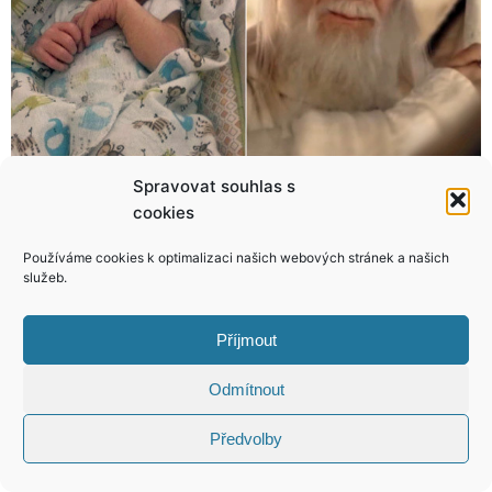
Spravovat souhlas s
Nemysleli jen na sebe! Na Štědrý den pomáhali bezdomovcům!
Cože? Sagvan viděl ducha nebo Ježíška?
cookies
Používáme cookies k optimalizaci našich webových stránek a našich
služeb.
Příjmout
KONTAKT
Odmítnout
Copyright © 2026 VIP Bulvár, All Rights
Reserved
Předvolby