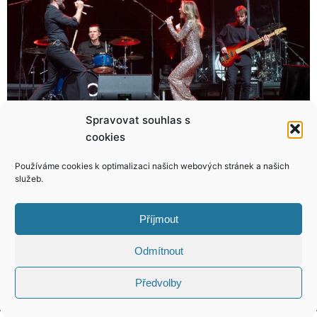
Spravovat souhlas s
cookies
Modelka Romana Pavelková si vyrazila jen v županu
Netflix u vypouští thriller o sériovém vrahovi, který má i českou stopu
Používáme cookies k optimalizaci našich webových stránek a našich
služeb.
Příjmout
KONTAKT
Odmítnout
Copyright © 2026 VIP Bulvár, All Rights
Předvolby
Reserved