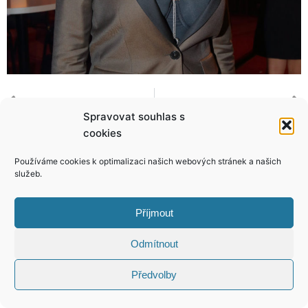
Rozparáděná Maciuchová! Takhle ji rozjuchala Hana Zagorová
Emma Smetana je pěkná divoška! Takhle to rozjela na koncertu!
Spravovat souhlas s
cookies
Používáme cookies k optimalizaci našich webových stránek a našich
služeb.
KONTAKT
Příjmout
Copyright © 2026 VIP Bulvár, All Rights
Odmítnout
Reserved
Předvolby