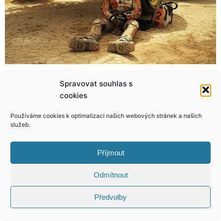
Spravovat souhlas s
Eva Decastelo se pochlubila zajímavou dovedností. Začne ji manžel pronajímat?
Operní pěvkyně vás zve pod stromečkem! Pojďte na návštěvu!
cookies
Používáme cookies k optimalizaci našich webových stránek a našich
služeb.
KONTAKT
Příjmout
Odmítnout
Copyright © 2026 VIP Bulvár, All Rights
Reserved
Předvolby