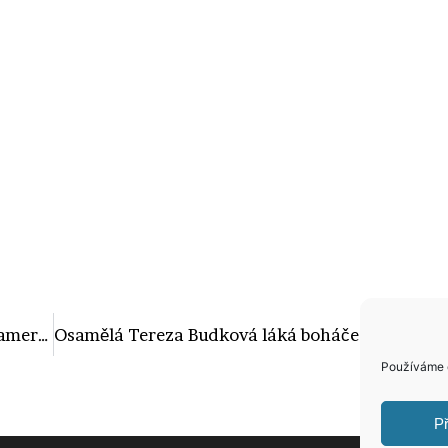
Jan Hřebejk: Tip na učitelku dal náš kameraman!
Osamělá Tereza Budková láká boháče na sexy tělíčko. Podívejte se, co může mít ten šťastlivec v posteli!
Používáme c
Př