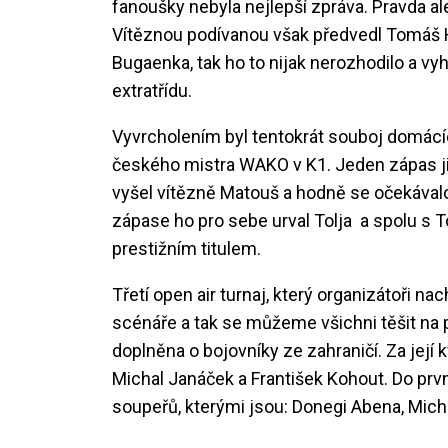
fanoušky nebyla nejlepší zpráva. Pravda al
Vítěznou podívanou však předvedl Tomáš Hr
Bugaenka, tak ho to nijak nerozhodilo a vy
extratřídu.
Vyvrcholením byl tentokrát souboj domácí
českého mistra WAKO v K1. Jeden zápas již
vyšel vítězně Matouš a hodně se očekávalo, 
zápase ho pro sebe urval Tolja a spolu 
prestižním titulem.
Třetí open air turnaj, který organizátoři n
scénáře a tak se můžeme všichni těšit na
doplněna o bojovníky ze zahraničí. Za její kv
Michal Janáček a František Kohout. Do prvn
soupeřů, kterými jsou: Donegi Abena, Mic