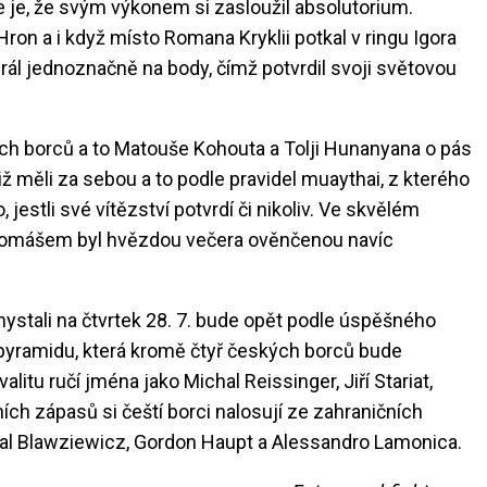
e je, že svým výkonem si zasloužil absolutorium.
on a i když místo Romana Kryklii potkal v ringu Igora
hrál jednoznačně na body, čímž potvrdil svoji světovou
ch borců a to Matouše Kohouta a Tolji Hunanyana o pás
 měli za sebou a to podle pravidel muaythai, z kterého
jestli své vítězství potvrdí či nikoliv. Ve skvělém
s Tomášem byl hvězdou večera ověnčenou navíc
achystali na čtvrtek 28. 7. bude opět podle úspěšného
 pyramidu, která kromě čtyř českých borců bude
alitu ručí jména jako Michal Reissinger, Jiří Stariat,
ích zápasů si čeští borci nalosují ze zahraničních
hal Blawziewicz, Gordon Haupt a Alessandro Lamonica.