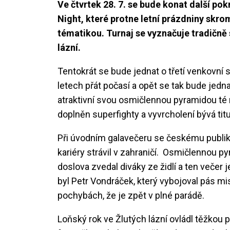
Ve čtvrtek 28. 7. se bude konat další p
Night, které protne letní prázdniny skr
tématikou. Turnaj se vyznačuje tradičně
lázní.
Tentokrát se bude jednat o třetí venkovní
letech přát počasí a opět se tak bude jedn
atraktivní svou osmičlennou pyramidou té 
doplněn superfighty a vyvrcholení bývá ti
Při úvodním galavečeru se českému publiku
kariéry strávil v zahraničí. Osmičlennou py
doslova zvedal diváky ze židlí a ten večer 
byl Petr Vondráček, který vybojoval pás m
pochybách, že je zpět v plné parádě.
Loňský rok ve Žlutých lázní ovládl těžkou