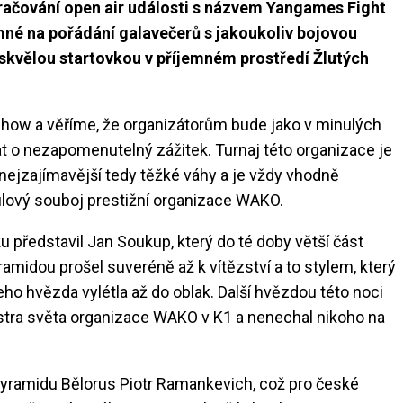
okračování open air události s názvem Yangames Fight
omné na pořádání galavečerů s jakoukoliv bojovou
 skvělou startovkou v příjemném prostředí Žlutých
 show a věříme, že organizátorům bude jako v minulých
at o nezapomenutelný zážitek. Turnaj této organizace je
nejzajímavější tedy těžké váhy a je vždy vhodně
tulový souboj prestižní organizace WAKO.
 představil Jan Soukup, který do té doby větší část
ramidou prošel suveréně až k vítězství a to stylem, který
jeho hvězda vylétla až do oblak. Další hvězdou této noci
istra světa organizace WAKO v K1 a nenechal nikoho na
 pyramidu Bělorus Piotr Ramankevich, což pro české