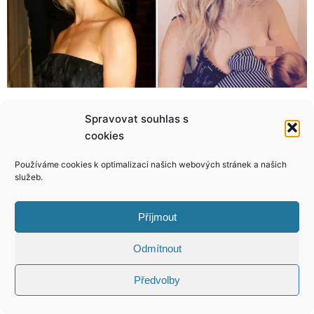
Rita Ora si vyrazila bez kalhotek! Těžce provokativní modýlek!
Pozor, kde si necháte ošetřit pleť! Tahle žena už by na laser nikdy nešla!
Spravovat souhlas s
cookies
Používáme cookies k optimalizaci našich webových stránek a našich
služeb.
KONTAKT
Příjmout
Copyright © 2026 VIP Bulvár, All Rights
Odmítnout
Reserved
Předvolby