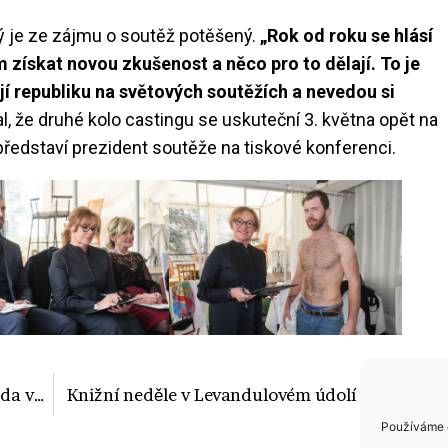
 je ze zájmu o soutěž potěšený.
„Rok od roku se hlásí
 získat novou zkušenost a něco pro to dělají. To je
jí republiku na světových soutěžích a nevedou si
, že druhé kolo castingu se uskuteční 3. května opět na
ředstaví prezident soutěže na tiskové konferenci.
Spokojená Zuzana Bubílková: Mám ráda vysoké typy a těch bylo na castingu Muže roku 2025 docela dost
Knižní neděle v Levandulovém údolí se blíží
Používáme c