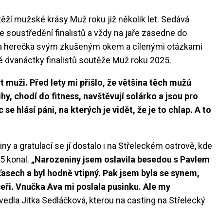
ěží mužské krásy Muž roku již několik let. Sedává
se soustředění finalistů a vždy na jaře zasedne do
os a herečka svým zkušeným okem a cílenými otázkami
 dvanáctky finalistů soutěže Muž roku 2025.
 muži. Před lety mi přišlo, že většina těch mužů
y, chodí do fitness, navštěvují solárko a jsou pro
e hlásí páni, na kterých je vidět, že je to chlap. A to
y a gratulací se jí dostalo i na Střeleckém ostrově, kde
25 konal.
„Narozeniny jsem oslavila besedou s Pavlem
aťasech a byl hodně vtipný. Pak jsem byla se synem,
eři. Vnučka Ava mi poslala pusinku. Ale my
vedla Jitka Sedláčková, kterou na casting na Střelecký