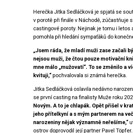
Herečka Jitka Sedláčková je spjatá se sout
v porotě při finále v Náchodě, zúčastňuje 
castingové poroty. Nejinak je tomu i let
pomohla při hledání sympaťáků do konečné
„Jsem ráda, že mladí muži zase začali být
nejsou muži, že čtou pouze motivační knih
mne málo „mužovatí“. To se změnilo a víc s
kvituji,“
pochvalovala si známá herečka.
Jitka Sedláčková oslavila nedávno narozenin
se první casting na finalisty Muže roku 20
Novým. A to je chlapák. Opět přišel v kr
jeho přítelkyní a s mým partnerem na več
narozeniny nějak významně neřešíme,“
u
ostrov doprovodil její partner Pavel Töpfer.