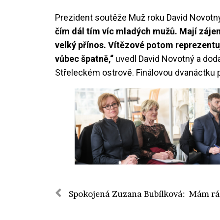
Prezident soutěže Muž roku David Novotný
čím dál tím víc mladých mužů. Mají zájem
velký přínos. Vítězové potom reprezentu
vůbec špatně,“
uvedl David Novotný a dodal
Střeleckém ostrově. Finálovou dvanáctku p