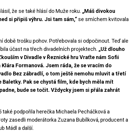
lásil, že se také hlásí do Muže roku.
„Máš divokou
ned si připiš výhru. Jsi tam sám,“
se smíchem kvitovala
ní době trošku pohov. Potřebovala si odpočinout. Teď ale
íbila účast na třech divadelních projektech.
„Už dlouho
Zkouším v Divadle v Řeznické hru Vraťte nám Sofii
 Klára Formanová. Jsem ráda, že se vracím do
adlo Bez zábradlí, o tom ještě nemohu mluvit a třetí
je Baletky. Pak se chystá film, kde bych měla mít
adne, bude se točit. Vždycky jsem si přála zahrát
5 také podpořila herečka Michaela Pecháčková a
roty zasedli moderátorka Zuzana Bubílková, producent a
ub Mádl a další.