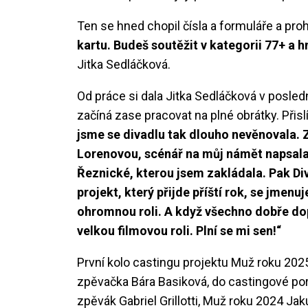
Ten se hned chopil čísla a formuláře a proh
kartu. Budeš soutěžit v kategorii 77+ a h
Jitka Sedláčková.
Od práce si dala Jitka Sedláčková v posled
začíná zase pracovat na plné obrátky. Přisl
jsme se divadlu tak dlouho nevěnovala. 
Lorenovou, scénář na můj námět napsala
Řeznické, kterou jsem zakládala. Pak Div
projekt, který přijde příští rok, se jmenu
ohromnou roli. A když všechno dobře dop
velkou filmovou roli. Plní se mi sen!“
První kolo castingu projektu Muž roku 202
zpěvačka Bára Basiková, do castingové po
zpěvák Gabriel Grillotti, Muž roku 2024 Jak