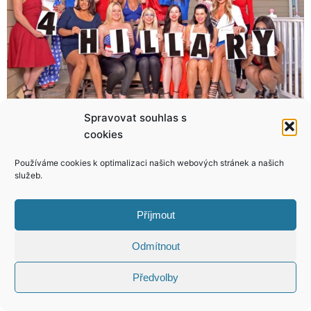
Spravovat souhlas s
Luxus, kam se podíváte! V tomhle trénují basketbalisté Brooklyn Nets!
Zavedou v Německu turecké záchody? Uprchlíci si s evropskými nevědí rady!
cookies
Používáme cookies k optimalizaci našich webových stránek a našich
služeb.
Příjmout
KONTAKT
Odmítnout
Copyright © 2026 VIP Bulvár, All Rights
Předvolby
Reserved