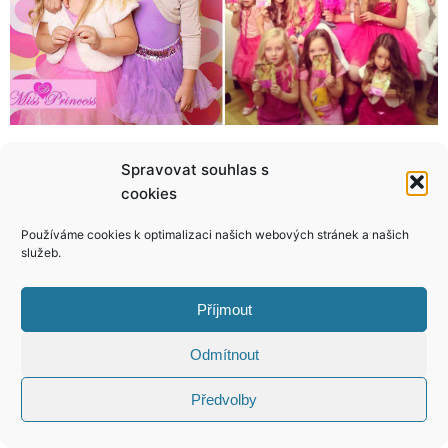
Trump v Americe jede! Děvčata se už líčí „Trump make-upem“!
Bára Mottlová: Když domácího mazlíka, tak žirafu!
Spravovat souhlas s
cookies
Používáme cookies k optimalizaci našich webových stránek a našich
služeb.
KONTAKT
Příjmout
Copyright © 2026 VIP Bulvár, All Rights
Odmítnout
Reserved
Předvolby