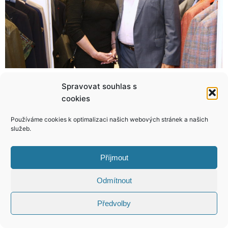
Spravovat souhlas s
Opravdu vypečené fórky! Klikněte a udělejte si den veselejší!
Totální úlet! Tohle zakrvácené auto si chce koupit Kazma ze Streamu!
cookies
Používáme cookies k optimalizaci našich webových stránek a našich
služeb.
KONTAKT
Příjmout
Odmítnout
Copyright © 2026 VIP Bulvár, All Rights
Reserved
Předvolby