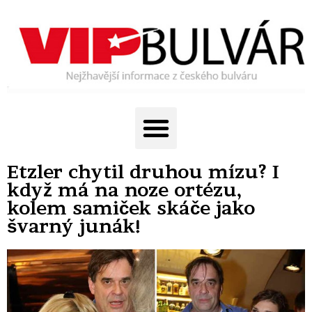
Etzler chytil druhou mízu? I
když má na noze ortézu,
kolem samiček skáče jako
švarný junák!