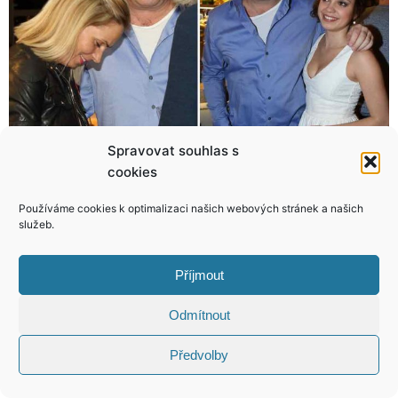
Spravovat souhlas s
Sexy Krainová své Vágnery prostě miluje! Taťka nebo synek, je jí to jedno!
Pornohvězda Lady Dee opět provokuje! Zahlcuje sociální sítě opravdu proklatě sexy fotkami!
cookies
Používáme cookies k optimalizaci našich webových stránek a našich
služeb.
Příjmout
KONTAKT
Odmítnout
Copyright © 2026 VIP Bulvár, All Rights
Reserved
Předvolby