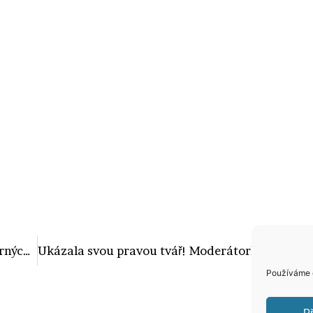
Pornorajda Lady Dee se ukázala v titěrných plavečkách! To jsou ale nárazníky!
Ukázala svou pravou tvář! Moderátorka Petra Svoboda vypadá bez make-upu jako šedá myš!
Používáme c
Př