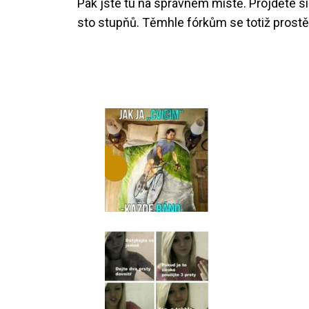
Pak jste tu na správném místě. Projděte s
sto stupňů. Těmhle fórkům se totiž prost