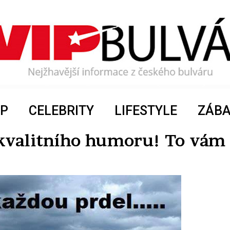
P
CELEBRITY
LIFESTYLE
ZÁB
u kvalitního humoru! To vám