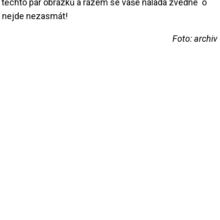
i těchto pár obrázků a rázem se vaše nálada zvedne o
ě nejde nezasmát!
Foto: archiv