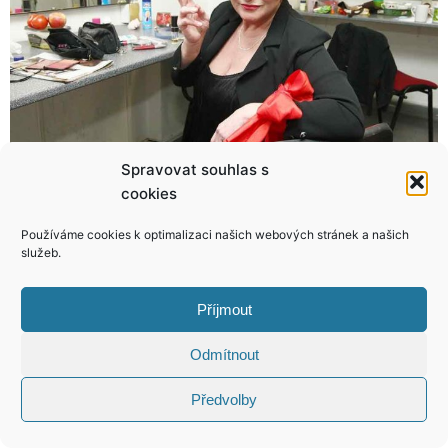
Spravovat souhlas s
cookies
Rozvod manželů Prachařových? To je dobrá hovadina!
No tohle! Bývalá moderátorka VIP zpráv má nový job, chlapy tahá do postele!
Používáme cookies k optimalizaci našich webových stránek a našich
služeb.
Příjmout
KONTAKT
Odmítnout
Copyright © 2026 VIP Bulvár, All Rights
Předvolby
Reserved