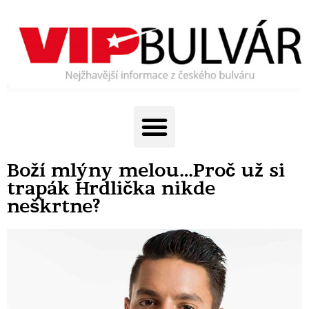
Boží mlýny melou…Proč už si
trapák Hrdlička nikde
neškrtne?