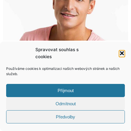
Spravovat souhlas s
Pornohvězda Lady Dee dostala od milence nůž na krk: Sex s muži nebo já!
Tomu se říká láska! Eliška Bučková líbá svého rybáře, kde se dá!
cookies
Používáme cookies k optimalizaci našich webových stránek a našich
služeb.
KONTAKT
Příjmout
Odmítnout
Copyright © 2026 VIP Bulvár, All Rights
Reserved
Předvolby