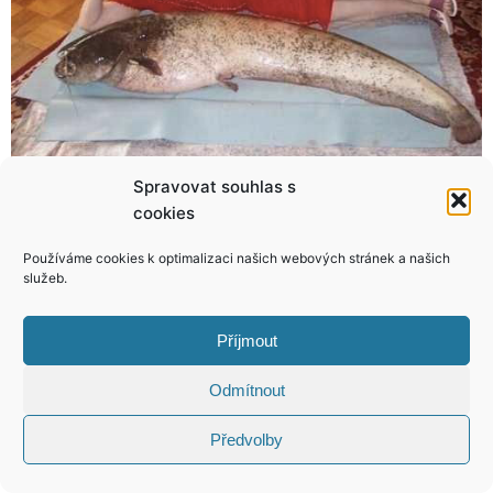
Spravovat souhlas s
cookies
Ještě, že existuje make-up! Podívejte jakou kočku udělal z ošklivého kačátka!
Markéta Konvičková: S rodinou razíme heslo, kdo málo spí, má hodně zážitků
Používáme cookies k optimalizaci našich webových stránek a našich
služeb.
Příjmout
KONTAKT
Odmítnout
Copyright © 2026 VIP Bulvár, All Rights
Předvolby
Reserved