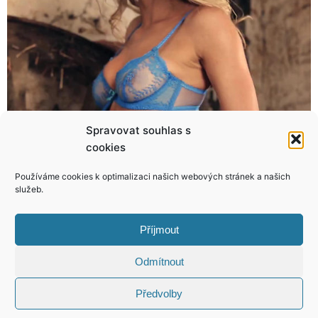
Spravovat souhlas s
cookies
Stále krásná misska ukázala dokonalé bříško!
Jak tráví předvánoční čas české celebrity? Podívejte!
Používáme cookies k optimalizaci našich webových stránek a našich
služeb.
Příjmout
KONTAKT
Odmítnout
Předvolby
Copyright © 2026 VIP Bulvár, All Rights
Reserved