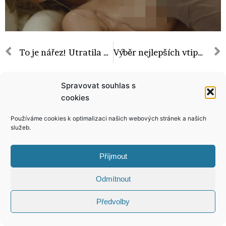
To je nářez! Utratila 200 tisíc dolarů, aby vypadala jako animovaná postavička Jessica Rabbit!
Výběr nejlepších vtipů o Zemanovi! Uznejte, ty sednou!
Spravovat souhlas s
cookies
KONTAKT
Používáme cookies k optimalizaci našich webových stránek a našich
služeb.
Copyright © 2026 VIP Bulvár, All Rights
Příjmout
Reserved
Odmítnout
Předvolby