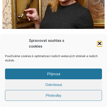
Vítězka StarDance Doležalová a Martin Zelinka! První zamilovaná foto!
Chaloupka: Do konce dubna udělám z „Tchyně“ Štikové šťabajznu!
Spravovat souhlas s
cookies
Používáme cookies k optimalizaci našich webových stránek a našich
služeb.
KONTAKT
Příjmout
Copyright © 2026 VIP Bulvár, All Rights
Odmítnout
Reserved
Předvolby